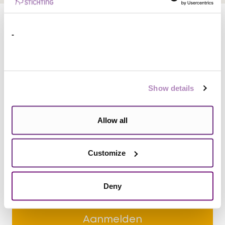
Persoonlijke Gegevens
*Verplicht
-
Man
Vrouw
Anders
Show details
Voornaam
Allow all
Tussenv.
Customize
Achternaam
Deny
E-mailadres
Aanmelden