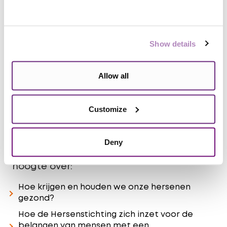
E-mailadres
Show details
Aanmelden
Allow all
Wil je maandelijks nieuws ontvangen
Customize
vanuit de Hersenstichting via de e-mail?
Schrijf je dan in voor onze algemene e-
nieuwsbrief. Wij houden je via deze
Deny
digitale nieuwsbrief onder andere op de
hoogte over:
Hoe krijgen en houden we onze hersenen
gezond?
Hoe de Hersenstichting zich inzet voor de
belangen van mensen met een