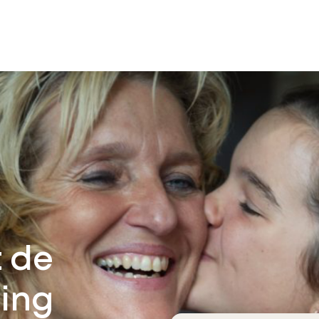
 de
ting