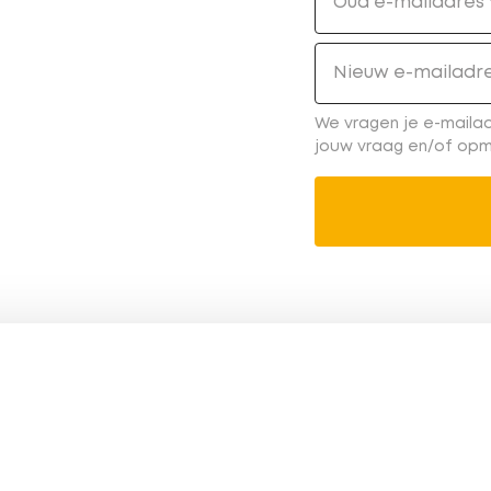
Oud e-mailadres
Nieuw e-mailadr
We vragen je e-maila
jouw vraag en/of opm
atement
Privacyverklaring