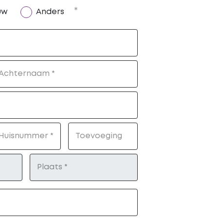
uw
Anders
Achternaam
, numeric only,
Huisnummer
Toevoeging
Plaats