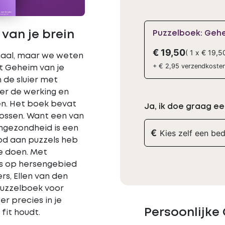
Puzzelboek: Gehe
van je brein
€ 19,50
(
1
x
€ 19,5
maal, maar we weten
+
€ 2,95
verzendkoste
t Geheim van je
n de sluier met
ver de werking en
n. Het boek bevat
Ja, ik doe graag ee
lossen. Want een van
engezondheid is een
€
bod aan puzzels heb
e doen. Met
ts op hersengebied
ers, Ellen van den
 puzzelboek voor
r precies in je
Persoonlijke
fit houdt.