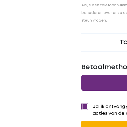
Als je een telefoonnumme
benaderen over onze act
steun vragen.
T
Betaalmeth
Ja, ik ontvang
acties van de 