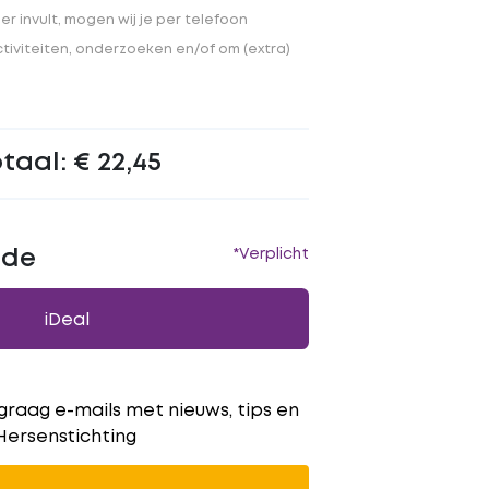
r invult, mogen wij je per telefoon
iviteiten, onderzoeken en/of om (extra)
otaal:
€ 22,45
ode
*Verplicht
iDeal
 graag e-mails met nieuws, tips en 
Hersenstichting