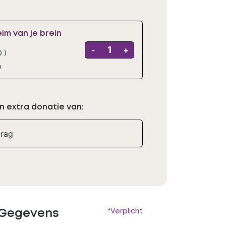
im van je brein
-
+
0
)
n
n extra donatie van:
 Gegevens
*Verplicht