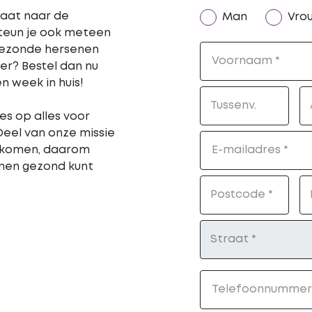
gaat naar de
Man
Vro
steun je ook meteen
 gezonde hersenen
Voornaam
er? Bestel dan nu
n week in huis!
Tussenv.
les op alles voor
eel van onze missie
rkomen, daarom
E-mailadres
enen gezond kunt
Postcode
Straat
Telefoonnummer